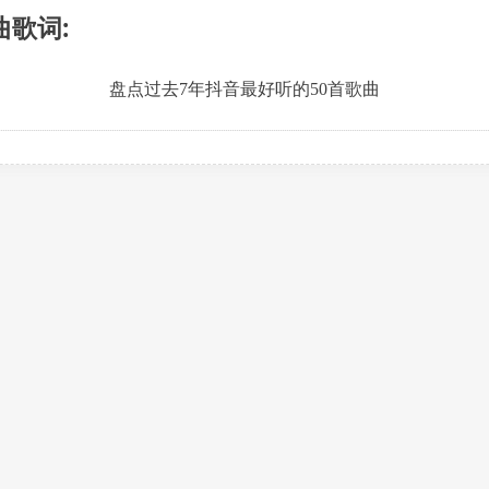
曲歌词:
盘点过去7年抖音最好听的50首歌曲